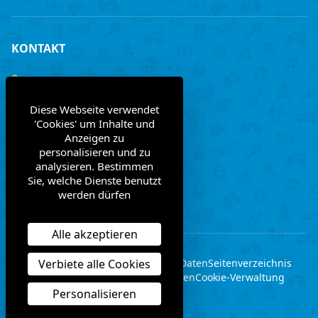
KONTAKT
+33 (0)3 85 97 24 30
Diese Webseite verwendet
contact@bginternational.fr
'Cookies' um Inhalte und
Anzeigen zu
8 Rue Gustave LEGRAY
personalisieren und zu
France
71100 Chalon-sur-Saône
analysieren. Bestimmen
Sie, welche Dienste benutzt
werden dürfen
Kontaktiere uns
Alle akzeptieren
Verbiete alle Cookies
Erwähnungen legal
persönliche Daten
Seitenverzeichnis
Allgemeine verfaufsbedingungen
Cookie-Verwaltung
Personalisieren