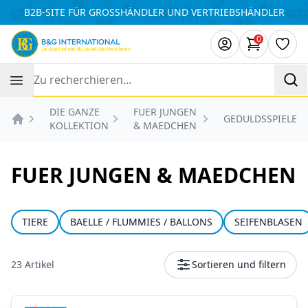
Cookie-Einstellungen
B2B-SITE FÜR GROSSHÄNDLER UND VERTRIEBSHÄNDLER
0
Artikel i
Wuns
Recherche
DIE GANZE
FUER JUNGEN
GEDULDSSPIELE
KOLLEKTION
& MAEDCHEN
Accueil
FUER JUNGEN & MAEDCHEN
TIERE
BAELLE / FLUMMIES / BALLONS
SEIFENBLASEN
23 Artikel
Sortieren und filtern
Produkte