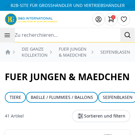
Cookie-Einstellungen
B2B-SITE FÜR GROSSHÄNDLER UND VERTRIEBSHÄNDLER
0
Artikel i
Wuns
Recherche
DIE GANZE
FUER JUNGEN
SEIFENBLASEN
KOLLEKTION
& MAEDCHEN
Accueil
FUER JUNGEN & MAEDCHEN
TIERE
BAELLE / FLUMMIES / BALLONS
SEIFENBLASEN
41 Artikel
Sortieren und filtern
Produkte