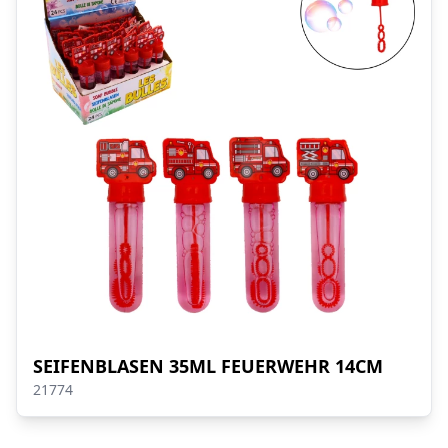
SEIFENBLASEN 35ML FEUERWEHR 14CM
21774