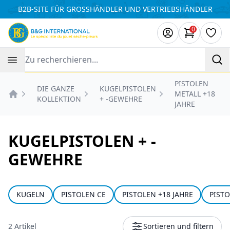
Cookie-Einstellungen
B2B-SITE FÜR GROSSHÄNDLER UND VERTRIEBSHÄNDLER
0
Artikel i
Wuns
Recherche
PISTOLEN
DIE GANZE
KUGELPISTOLEN
METALL +18
KOLLEKTION
+ -GEWEHRE
Accueil
JAHRE
KUGELPISTOLEN + -
GEWEHRE
KUGELN
PISTOLEN CE
PISTOLEN +18 JAHRE
PISTO
2 Artikel
Sortieren und filtern