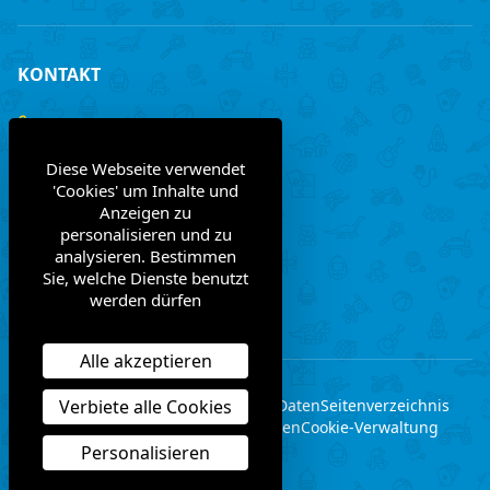
KONTAKT
+33 (0)3 85 97 24 30
Diese Webseite verwendet
contact@bginternational.fr
'Cookies' um Inhalte und
Anzeigen zu
8 Rue Gustave LEGRAY
personalisieren und zu
France
71100 Chalon-sur-Saône
analysieren. Bestimmen
Sie, welche Dienste benutzt
werden dürfen
Kontaktiere uns
Alle akzeptieren
Verbiete alle Cookies
Erwähnungen legal
persönliche Daten
Seitenverzeichnis
Allgemeine verfaufsbedingungen
Cookie-Verwaltung
Personalisieren