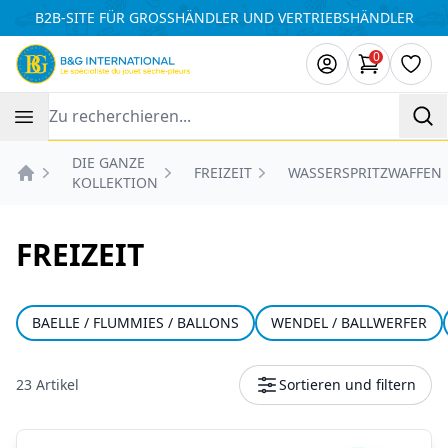
Cookie-Einstellungen
B2B-SITE FÜR GROSSHÄNDLER UND VERTRIEBSHÄNDLER
0
Artikel i
Wuns
Recherche
DIE GANZE
FREIZEIT
WASSERSPRITZWAFFEN
KOLLEKTION
Accueil
FREIZEIT
BAELLE / FLUMMIES / BALLONS
WENDEL / BALLWERFER
23 Artikel
Sortieren und filtern
Produkte