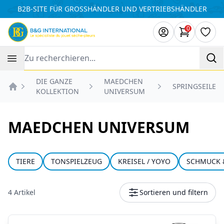
Cookie-Einstellungen
B2B-SITE FÜR GROSSHÄNDLER UND VERTRIEBSHÄNDLER
0
Artikel i
Wuns
Recherche
DIE GANZE
MAEDCHEN
SPRINGSEILE
KOLLEKTION
UNIVERSUM
Accueil
MAEDCHEN UNIVERSUM
TIERE
TONSPIELZEUG
KREISEL / YOYO
SCHMUCK 
4 Artikel
Sortieren und filtern
Produkte