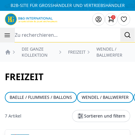
Cookie-Einstellungen
B2B-SITE FÜR GROSSHÄNDLER UND VERTRIEBSHÄNDLER
0
Artikel i
Wuns
Recherche
DIE GANZE
WENDEL /
FREIZEIT
KOLLEKTION
BALLWERFER
Accueil
FREIZEIT
BAELLE / FLUMMIES / BALLONS
WENDEL / BALLWERFER
7 Artikel
Sortieren und filtern
Produkte