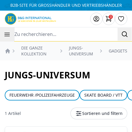
Cookie-Einstellungen
B2B-SITE FÜR GROSSHÄNDLER UND VERTRIEBSHÄNDLER
0
Artikel i
Wuns
Recherche
DIE GANZE
JUNGS-
GADGETS
KOLLEKTION
UNIVERSUM
Accueil
JUNGS-UNIVERSUM
FEUERWEHR /POLIZEIFAHRZEUGE
SKATE BOARD / VTT
1 Artikel
Sortieren und filtern
Produkte