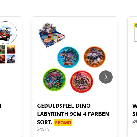
M
GEDULDSPIEL DINO
W
LABYRINTH 9CM 4 FARBEN
S
2
SORT.
PROMO
24515