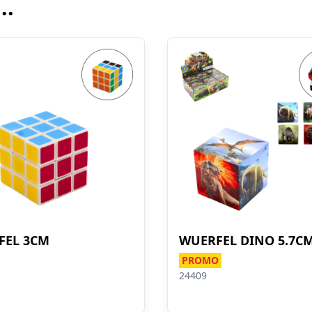
..
FEL 3CM
WUERFEL DINO 5.7C
PROMO
24409