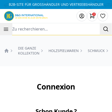
Cookie-Einstellungen
B2B-SITE FÜR GROSSHÄNDLER UND VERTRIEBSHÄNDLER
0
Artikel i
Wuns
Recherche
DIE GANZE
HOLZSPIELWAREN
SCHMUCK
KOLLEKTION
Accueil
Connexion
Schon Kunde ?