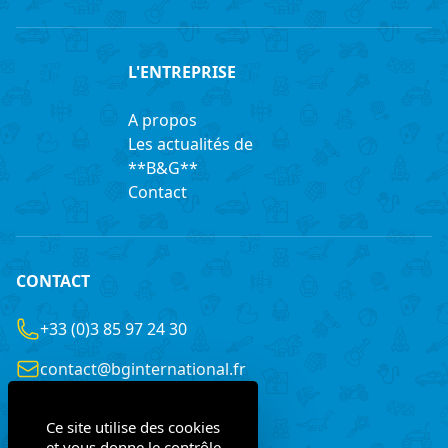
L'ENTREPRISE
A propos
Les actualités de
**B&G**
Contact
CONTACT
+33 (0)3 85 97 24 30
contact@bginternational.fr
8 Rue Gustave LEGRAY
Ce site utilise des cookies
France
71100 Chalon-sur-Saône
et vous donne le contrôle