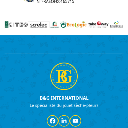
N°FRAEOF00165715
B&G INTERNATIONAL
Le spécialiste du jouet sèche-pleurs
Facebook
LinkedIn
YouTube