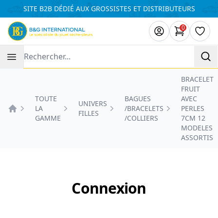
Panneau de gestion des cookies
SITE B2B DÉDIÉ AUX GROSSISTES ET DISTRIBUTEURS
0
articles da
Liste
Recherche
BRACELET
FRUIT
TOUTE
BAGUES
AVEC
UNIVERS
LA
/BRACELETS
PERLES
FILLES
Accueil
GAMME
/COLLIERS
7CM 12
MODELES
ASSORTIS
Connexion