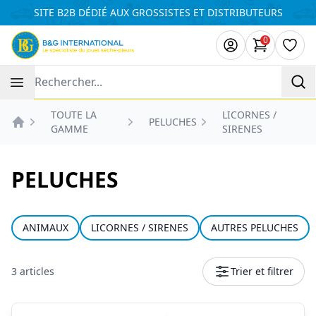
Panneau de gestion des cookies
SITE B2B DÉDIÉ AUX GROSSISTES ET DISTRIBUTEURS
0
articles da
Liste
Recherche
TOUTE LA
LICORNES /
PELUCHES
GAMME
SIRENES
Accueil
PELUCHES
ANIMAUX
LICORNES / SIRENES
AUTRES PELUCHES
3 articles
Trier et filtrer
Produits