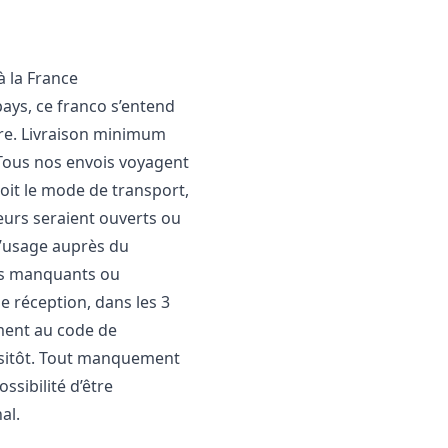
à la France
ays, ce franco s’entend
ère. Livraison minimum
T Tous nos envois voyagent
soit le mode de transport,
eurs seraient ouverts ou
 d’usage auprès du
its manquants ou
e réception, dans les 3
ément au code de
ssitôt. Tout manquement
ssibilité d’être
al.