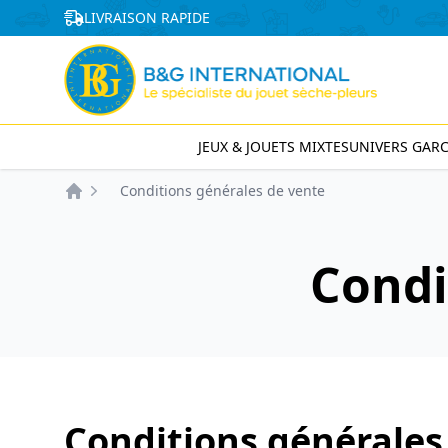
Panneau de gestion des cookies
LIVRAISON RAPIDE
JEUX & JOUETS MIXTES
UNIVERS GAR
Conditions générales de vente
Accueil
Condi
Conditions générales