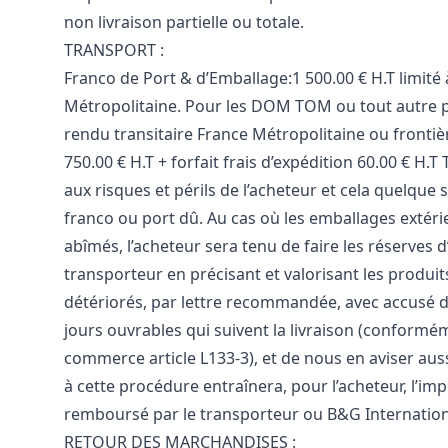
non livraison partielle ou totale.
TRANSPORT :
Franco de Port & d’Emballage:1 500.00 € H.T limité 
Métropolitaine. Pour les DOM TOM ou tout autre p
rendu transitaire France Métropolitaine ou fronti
750.00 € H.T + forfait frais d’expédition 60.00 € H.
aux risques et périls de l’acheteur et cela quelque 
franco ou port dû. Au cas où les emballages extéri
abîmés, l’acheteur sera tenu de faire les réserves
transporteur en précisant et valorisant les produ
détériorés, par lettre recommandée, avec accusé d
jours ouvrables qui suivent la livraison (conform
commerce article L133-3), et de nous en aviser au
à cette procédure entraînera, pour l’acheteur, l’impo
remboursé par le transporteur ou B&G Internation
RETOUR DES MARCHANDISES :