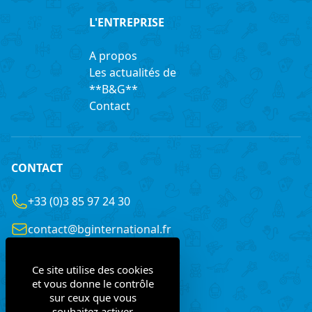
L'ENTREPRISE
A propos
Les actualités de
**B&G**
Contact
CONTACT
+33 (0)3 85 97 24 30
contact@bginternational.fr
8 Rue Gustave LEGRAY
Ce site utilise des cookies
France
71100 Chalon-sur-Saône
et vous donne le contrôle
sur ceux que vous
souhaitez activer