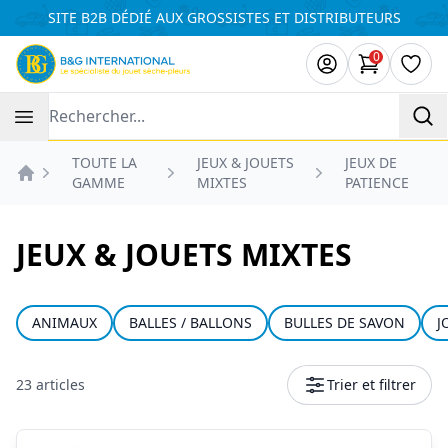
Panneau de gestion des cookies
SITE B2B DÉDIÉ AUX GROSSISTES ET DISTRIBUTEURS
0
articles da
Liste
Recherche
TOUTE LA
JEUX & JOUETS
JEUX DE
GAMME
MIXTES
PATIENCE
Accueil
JEUX & JOUETS MIXTES
ANIMAUX
BALLES / BALLONS
BULLES DE SAVON
J
23 articles
Trier et filtrer
Produits