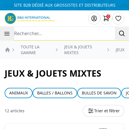
Panneau de gestion des cookies
SITE B2B DÉDIÉ AUX GROSSISTES ET DISTRIBUTEURS
0
articles da
Liste
Recherche
TOUTE LA
JEUX & JOUETS
JEUX
GAMME
MIXTES
Accueil
JEUX & JOUETS MIXTES
ANIMAUX
BALLES / BALLONS
BULLES DE SAVON
J
12 articles
Trier et filtrer
Produits