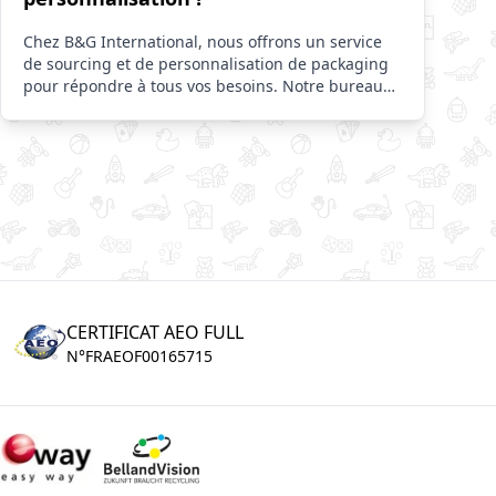
Chez B&G International, nous offrons un service
de sourcing et de personnalisation de packaging
pour répondre à tous vos besoins. Notre bureau
d'achat sourcing étudie avec soin chaque
demande pour trouver les produits qui
correspondent parfaitement à vos attentes. Nous
proposons également un service de
personnalisation de packaging pour mettre en
valeur vos produits avec un design unique. Faites
confiance à notre expertise et notre créativité pour
un service complet de qualité.
CERTIFICAT AEO FULL
N°FRAEOF00165715