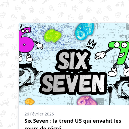
26 Février 2026
Six Seven : la trend US qui envahit les
cours de récré