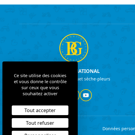
B&G INTERNATIONAL
Ce site utilise des cookies
Le spécialiste du jouet sèche-pleurs
et vous donne le contrôle
sur ceux que vous
souhaitez activer
Facebook
LinkedIn
YouTube
Tout accepter
Tout refuser
Mentions légales
Données person