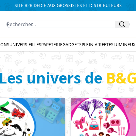
SITE B2B DÉDIÉ AUX GROSSISTES ET DISTRIBUTEURS
Recherche
CONS
UNIVERS FILLES
PAPETERIE
GADGETS
PLEIN AIR
FETES
LUMINEUX
Les univers de
B&