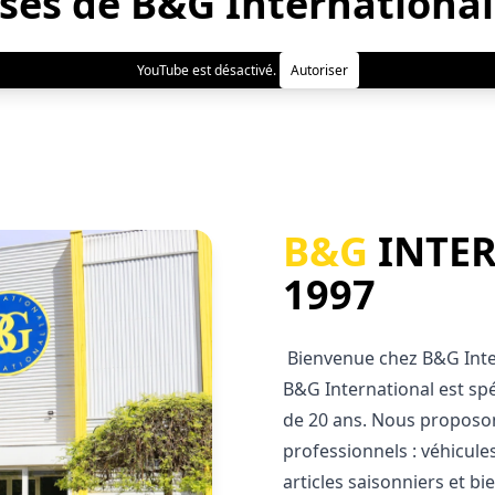
sses de B&G International
YouTube est désactivé.
Autoriser
B&G
INTER
1997
Bienvenue chez B&G Inter
B&G International est spé
de 20 ans. Nous proposo
professionnels : véhicule
articles saisonniers et bi