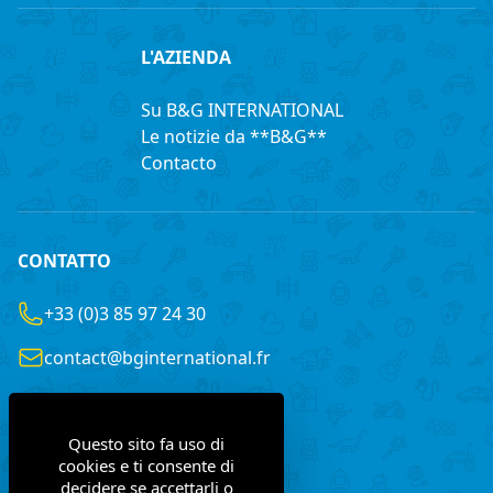
L'AZIENDA
Su B&G INTERNATIONAL
Le notizie da **B&G**
Contacto
CONTATTO
+33 (0)3 85 97 24 30
contact@bginternational.fr
8 Rue Gustave LEGRAY
France
71100 Chalon-sur-Saône
Questo sito fa uso di
cookies e ti consente di
decidere se accettarli o
Contattaci