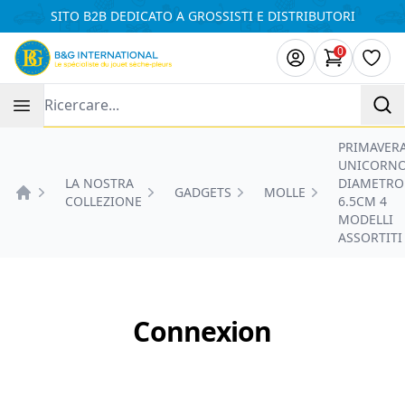
Pannello di gestione dei cookies
SITO B2B DEDICATO A GROSSISTI E DISTRIBUTORI
0
Articoli ne
Lista
Recherche
PRIMAVER
UNICORN
LA NOSTRA
DIAMETRO
GADGETS
MOLLE
COLLEZIONE
6.5CM 4
Accueil
MODELLI
ASSORTITI
Connexion