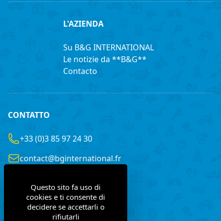
L'AZIENDA
Su B&G INTERNATIONAL
Le notizie da **B&G**
Contacto
CONTATTO
+33 (0)3 85 97 24 30
contact@bginternational.fr
8 Rue Gustave LEGRAY
Questo sito fa uso di
France
71100 Chalon-sur-Saône
cookies e ti consente di
decidere se accettarli o
rifiutarli
Contattaci