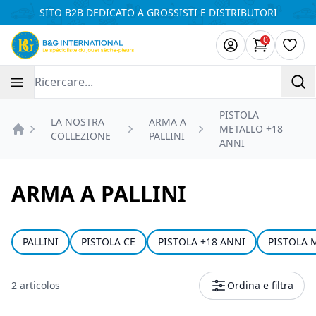
Pannello di gestione dei cookies
SITO B2B DEDICATO A GROSSISTI E DISTRIBUTORI
0
Articoli ne
Lista
Recherche
PISTOLA
LA NOSTRA
ARMA A
METALLO +18
COLLEZIONE
PALLINI
Accueil
ANNI
ARMA A PALLINI
PALLINI
PISTOLA CE
PISTOLA +18 ANNI
PISTOLA 
2 articolos
Ordina e filtra