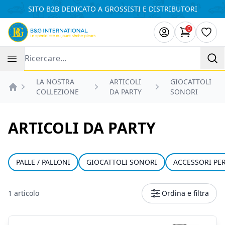
Pannello di gestione dei cookies
SITO B2B DEDICATO A GROSSISTI E DISTRIBUTORI
0
Articoli ne
Lista
Recherche
LA NOSTRA
ARTICOLI
GIOCATTOLI
COLLEZIONE
DA PARTY
SONORI
Accueil
ARTICOLI DA PARTY
PALLE / PALLONI
GIOCATTOLI SONORI
ACCESSORI PER
1 articolo
Ordina e filtra
Prodotti