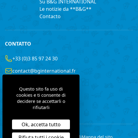
Su B&G INTERNATIONAL
Le notizie da **B&G**
Contacto
CONTATTO
+33 (0)3 85 97 24 30
contact@bginternational.fr
8 Rue Gustave LEGRAY
Questo sito fa uso di
France
71100 Chalon-sur-Saône
cookies e ti consente di
decidere se accettarli o
rifiutarli
Contattaci
Ok, accetta tutto
Rifiuta tutti i cookie
Avviso legale
Dati personali
Mappa del sito