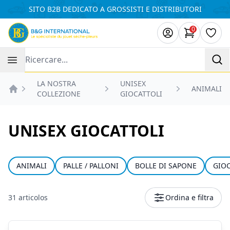
Pannello di gestione dei cookies
SITO B2B DEDICATO A GROSSISTI E DISTRIBUTORI
0
Articoli ne
Lista
Recherche
LA NOSTRA
UNISEX
ANIMALI
COLLEZIONE
GIOCATTOLI
Accueil
UNISEX GIOCATTOLI
ANIMALI
PALLE / PALLONI
BOLLE DI SAPONE
GIOC
31 articolos
Ordina e filtra
Prodotti