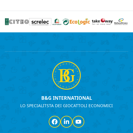
B&G INTERNATIONAL
LO SPECIALITSTA DEI GIOCATTOLI ECONOMICI
Facebook
LinkedIn
YouTube