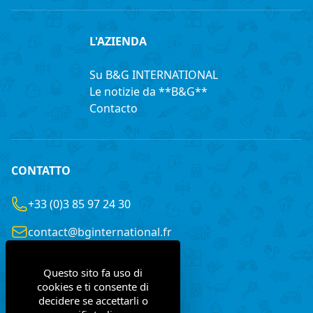
L'AZIENDA
Su B&G INTERNATIONAL
Le notizie da **B&G**
Contacto
CONTATTO
+33 (0)3 85 97 24 30
contact@bginternational.fr
8 Rue Gustave LEGRAY
Questo sito fa uso di
France
71100 Chalon-sur-Saône
cookies e ti consente di
decidere se accettarli o