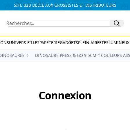
SITE B2B DÉDIÉ AUX GROSSISTES ET DISTRIBUTEURS
Recherche
CONS
UNIVERS FILLES
PAPETERIE
GADGETS
PLEIN AIR
FETES
LUMINEUX
DINOSAURES
DINOSAURE PRESS & GO 9.5CM 4 COULEURS AS
Connexion