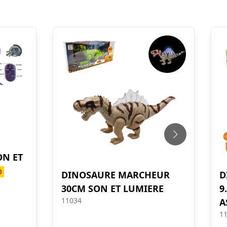
N ET
O
DINOSAURE MARCHEUR
D
30CM SON ET LUMIERE
9
11034
A
1