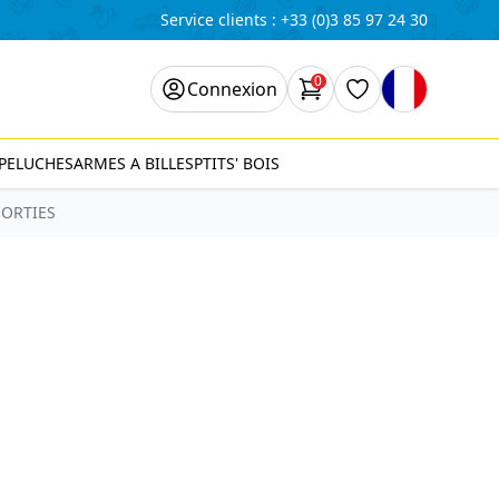
Service clients :
+33 (0)3 85 97 24 30
0
Connexion
articles dans le panier,
Liste de souhait
PELUCHES
ARMES A BILLES
PTITS' BOIS
SORTIES