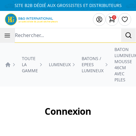
Panneau de gestion des cookies
SITE B2B DÉDIÉ AUX GROSSISTES ET DISTRIBUTEURS
0
articles da
Liste
Recherche
BATON
LUMINEU
TOUTE
BATONS /
MOUSSE
LA
LUMINEUX
EPEES
46CM
Accueil
GAMME
LUMINEUX
AVEC
PILES
Connexion