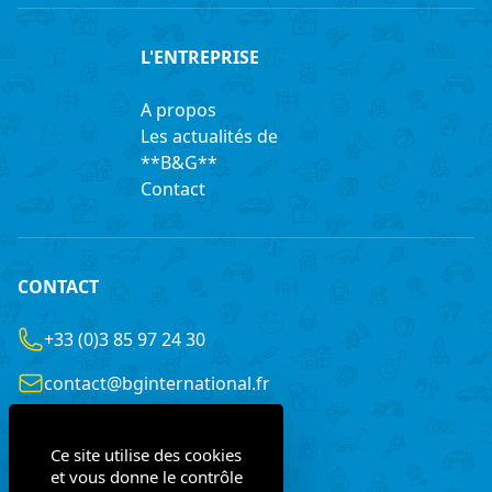
L'ENTREPRISE
A propos
Les actualités de
**B&G**
Contact
CONTACT
+33 (0)3 85 97 24 30
contact@bginternational.fr
8 Rue Gustave LEGRAY
France
71100 Chalon-sur-Saône
Ce site utilise des cookies
et vous donne le contrôle