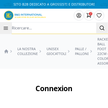
Pannello di gestione dei cookies
SITO B2B DEDICATO A GROSSISTI E DISTRIBUTORI
0
Articoli ne
Lista
Recherche
RACKE
BALL
LA NOSTRA
UNISEX
PALLE /
FOOT
COLLEZIONE
GIOCATTOLI
PALLONI
22CM 
Accueil
COLOR
ASSOR
Connexion