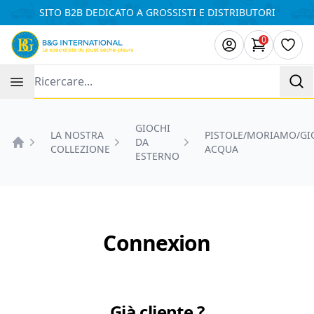
Pannello di gestione dei cookies
SITO B2B DEDICATO A GROSSISTI E DISTRIBUTORI
0
Articoli ne
Lista
Recherche
GIOCHI
LA NOSTRA
PISTOLE/MORIAMO/GI
DA
COLLEZIONE
ACQUA
Accueil
ESTERNO
Connexion
Già cliente ?