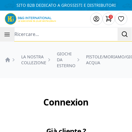
Pannello di gestione dei cookies
SITO B2B DEDICATO A GROSSISTI E DISTRIBUTORI
0
Articoli ne
Lista
Recherche
GIOCHI
LA NOSTRA
PISTOLE/MORIAMO/GI
DA
COLLEZIONE
ACQUA
Accueil
ESTERNO
Connexion
Già cliente ?