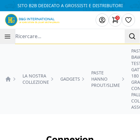
Pannello di gestione dei cookies
SITO B2B DEDICATO A GROSSISTI E DISTRIBUTORI
0
Articoli ne
Lista
Recherche
PAS
BAV
TES
GAT
PASTE
LA NOSTRA
180
GADGETS
HANNO
COLLEZIONE
GR
Accueil
PROUT/SLIME
CO
PAL
COL
ASS
Connexion