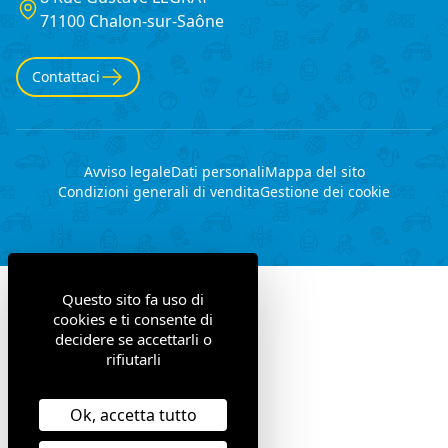
France
71100 Chalon-sur-Saône
Contattaci
Avviso legale
Dati personali
Mappa del sito
Condizioni generali di vendita
Gestione dei cookie
Questo sito fa uso di
cookies e ti consente di
decidere se accettarli o
rifiutarli
Ok, accetta tutto